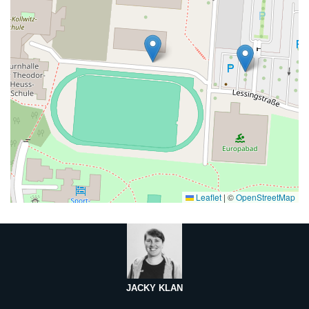
Leaflet
|
©
OpenStreetMap
JACKY KLAN